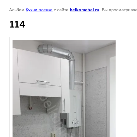
Альбом
Кухни пленка
с сайта
belkomebel.ru
. Вы просматривае
114