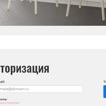
торизация
il:
Т
оль:
ыли пароль?