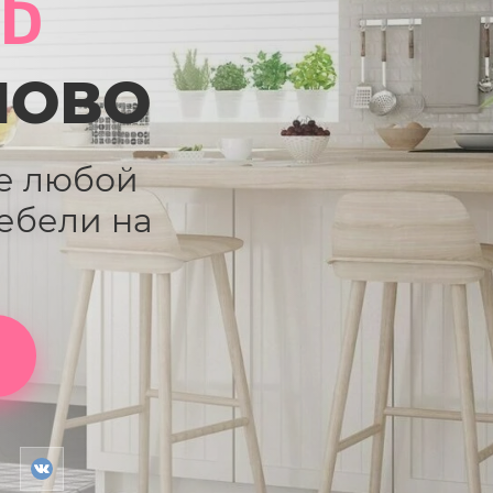
Ь
НОВО
е любой
ебели на